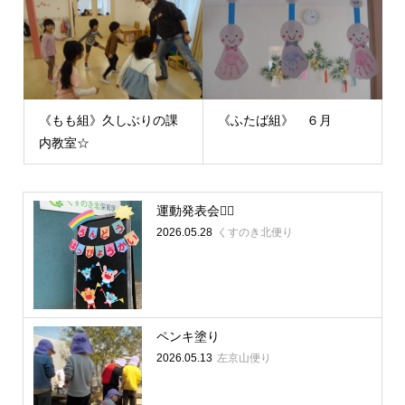
《もも組》久しぶりの課
《ふたば組》 ６月
内教室☆
運動発表会🏳‍🌈
2026.05.28
くすのき北便り
ペンキ塗り
2026.05.13
左京山便り