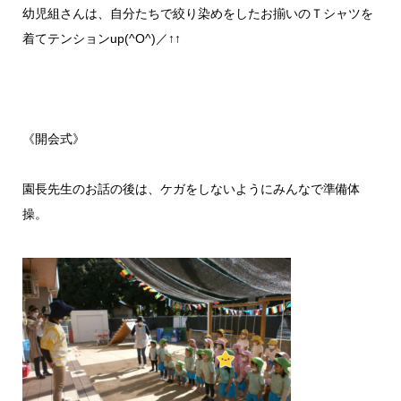
幼児組さんは、自分たちで絞り染めをしたお揃いのＴシャツを
着てテンションup(^O^)／↑↑
《開会式》
園長先生のお話の後は、ケガをしないようにみんなで準備体
操。