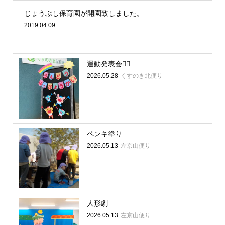
じょうぶし保育園が開園致しました。
2019.04.09
運動発表会🏳‍🌈
2026.05.28
くすのき北便り
ペンキ塗り
2026.05.13
左京山便り
人形劇
2026.05.13
左京山便り